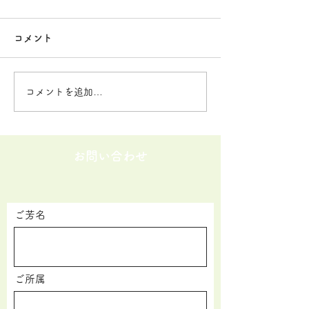
険事業所連絡会 研修会
会福祉法人連絡
コメント
会
「介護現場におけるカスタマ
「福祉施設におけ
ーハラスメントの対応につい
ーハラスメントの
て」と題してお話ししまし
高齢者・障害・
コメントを追加…
た。 参加者の皆様からは、
福祉法人が一堂に
講師から具体的な内容と対応
会でした。法令、
方法が聞けた、グループワー
者が異なる社会福
クで他事業所の事例を聞けた
が、カスタマーハ
お問い合わせ
ことが良かった、と感想を頂
の危険性にさらさ
きました。まだまだ、「現に
とは同じです。 
生じていることをカスハラ」
ラルハラスメント
ご芳名
と言っていいのか、と悩んで
深く解説させてい
いる介護事業所がたくさんあ
た。熱く話してし
ります。「モラルハラスメン
め、予定していた
ト」など分かりにくい内容も
ークの時間を取る
ご所属
具体的にお話しできたので、
ず、残念でした。
カスハラにつ
ートには「