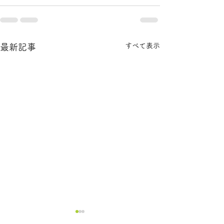
すべて表示
最新記事
2025.12.16 菊川市介護保
2025.12.11