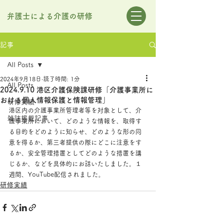
​弁護士による介護の研修
記事
All Posts
2024年9月18日
読了時間: 1分
All Posts
2024.9.10 港区介護保険課研修「介護事業所に
おける個人情報保護と情報管理」
​研修実績
港区内の介護事業所管理者等を対象として、介
雑誌掲載記事
護事業所において、どのような情報を、取得す
る目的をどのように知らせ、どのような形の同
意を得るか、第三者提供の際にどこに注意をす
るか、安全管理措置としてどのような措置を講
じるか、などを具体的にお話いたしました。１
週間、YouTube配信されました。
​研修実績